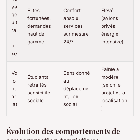
ya
Élites
Confort
Élevé
ge
fortunées,
absolu,
(avions
ult
demandes
services
privés,
ra
haut de
sur mesure
énergie
-
gamme
24/7
intensive)
lu
xe
Faible à
Vo
Sens donné
Étudiants,
modéré
lo
au
retraités,
(selon le
nt
déplaceme
sensibilité
projet et la
ar
nt, lien
sociale
localisation
iat
social
)
Évolution des comportements de