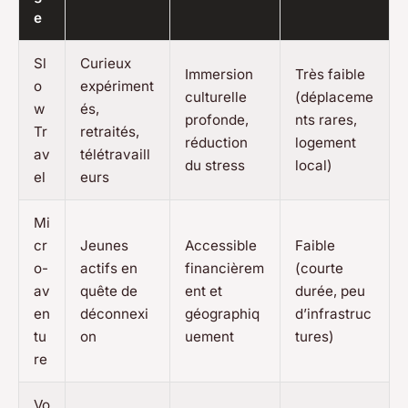
e
Sl
Curieux
Immersion
Très faible
o
expériment
culturelle
(déplaceme
w
és,
profonde,
nts rares,
Tr
retraités,
réduction
logement
av
télétravaill
du stress
local)
el
eurs
Mi
cr
Jeunes
Accessible
Faible
o-
actifs en
financièrem
(courte
av
quête de
ent et
durée, peu
en
déconnexi
géographiq
d’infrastruc
tu
on
uement
tures)
re
Vo