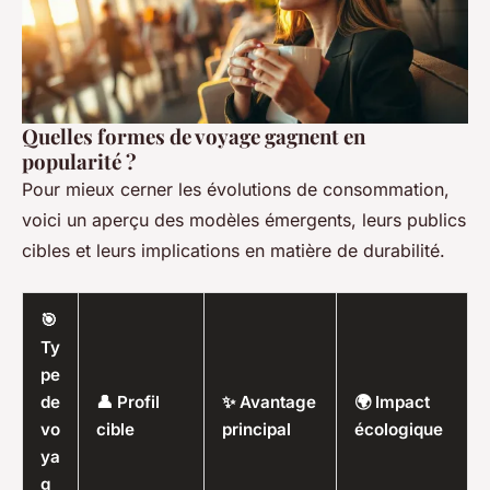
Quelles formes de voyage gagnent en
popularité ?
Pour mieux cerner les évolutions de consommation,
voici un aperçu des modèles émergents, leurs publics
cibles et leurs implications en matière de durabilité.
🎯
Ty
pe
de
👤 Profil
✨ Avantage
🌍 Impact
vo
cible
principal
écologique
ya
g