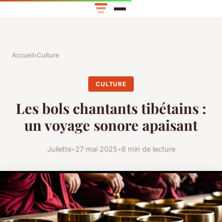
Accueil
›
Culture
CULTURE
Les bols chantants tibétains :
un voyage sonore apaisant
Juliette
•
27 mai 2025
•
6 min de lecture