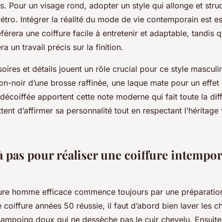
 Pour un visage rond, adopter un style qui allonge et struc
 rétro. Intégrer la réalité du mode de vie contemporain est es
érera une coiffure facile à entretenir et adaptable, tandis q
a un travail précis sur la finition.
soires et détails jouent un rôle crucial pour ce style mascul
on-noir d’une brosse raffinée, une laque mate pour un effet
décoiffée apportent cette note moderne qui fait toute la di
ttent d’affirmer sa personnalité tout en respectant l’héritage
 pas pour réaliser une coiffure intempor
ffure homme efficace commence toujours par une préparatio
 coiffure années 50 réussie, il faut d’abord bien laver les 
shampoing doux qui ne dessèche pas le cuir chevelu. Ensuite