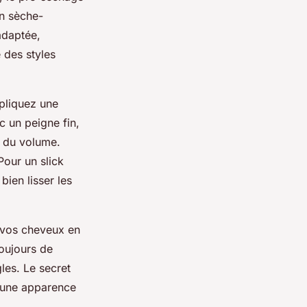
un sèche-
adaptée,
e des styles
pliquez une
c un peigne fin,
t du volume.
Pour un slick
bien lisser les
s vos cheveux en
toujours de
les. Le secret
: une apparence