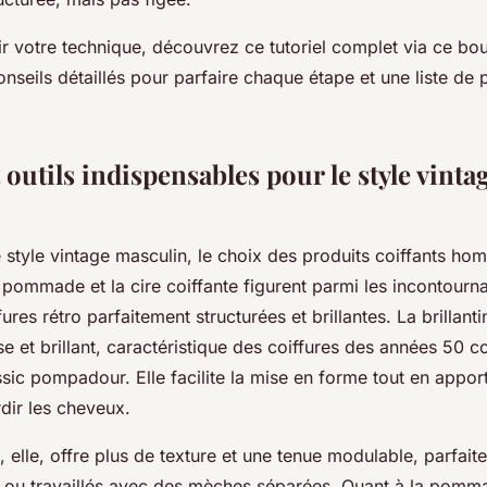
r votre technique, découvrez ce tutoriel complet via ce bou
nseils détaillés pour parfaire chaque étape et une liste de 
 outils indispensables pour le style vinta
e style vintage masculin, le choix des produits coiffants hom
la pommade et la cire coiffante figurent parmi les incontourn
ures rétro parfaitement structurées et brillantes. La brillanti
sse et brillant, caractéristique des coiffures des années 50 
ssic pompadour. Elle facilite la mise en forme tout en appor
dir les cheveux.
e, elle, offre plus de texture et une tenue modulable, parfait
s ou travaillés avec des mèches séparées. Quant à la pomma