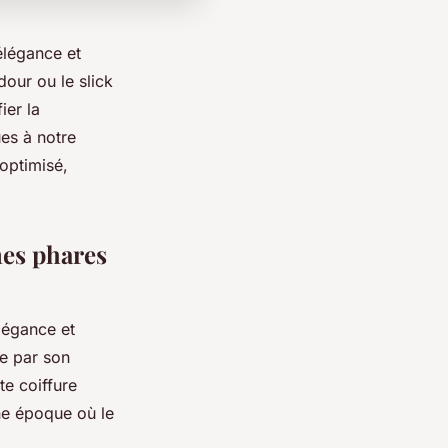
élégance et
dour ou le slick
ier la
es à notre
optimisé,
nes phares
légance et
ue par son
te coiffure
ne époque où le