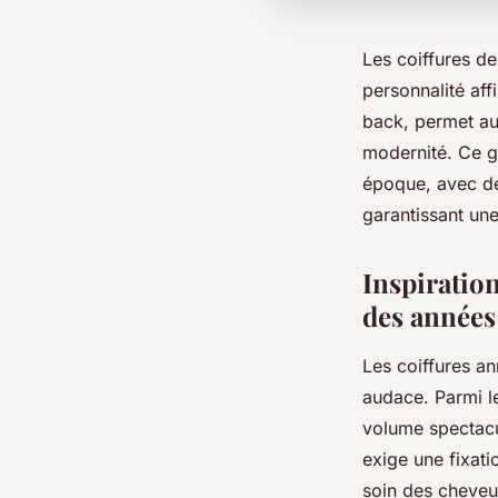
Les coiffures de
personnalité aff
back, permet au
modernité. Ce g
époque, avec des
garantissant une
Inspiratio
des années
Les coiffures a
audace. Parmi l
volume spectacul
exige une fixat
soin des cheveux