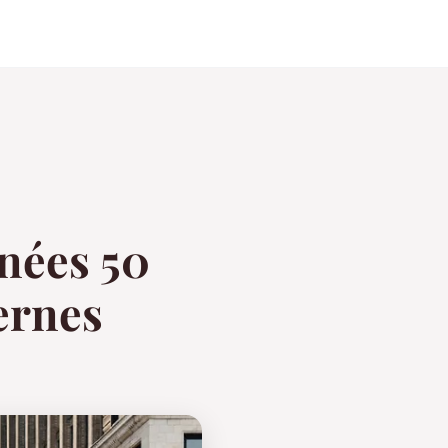
nnées 50
ernes