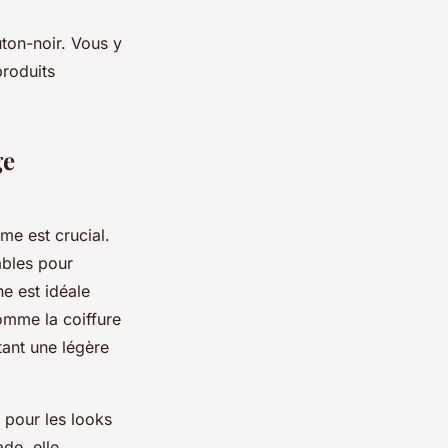
ton-noir. Vous y
produits
ge
me est crucial.
ables pour
ne est idéale
comme la coiffure
tant une légère
e pour les looks
de, elle