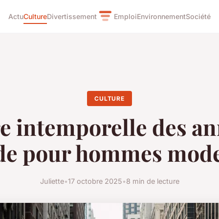
Actu
Culture
Divertissement
Emploi
Environnement
Société
CULTURE
e intemporelle des a
ide pour hommes mod
Juliette
•
17 octobre 2025
•
8 min de lecture