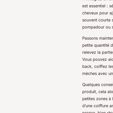
est essentiel : 
cheveux pour aj
souvent courte s
pompadour ou sl
Passons mainten
petite quantité 
relevez la parti
Vous pouvez aid
back, coiffez le
mèches avec une
Quelques consei
produit, cela alo
petites zones à 
d’une coiffure a
propre, bien str