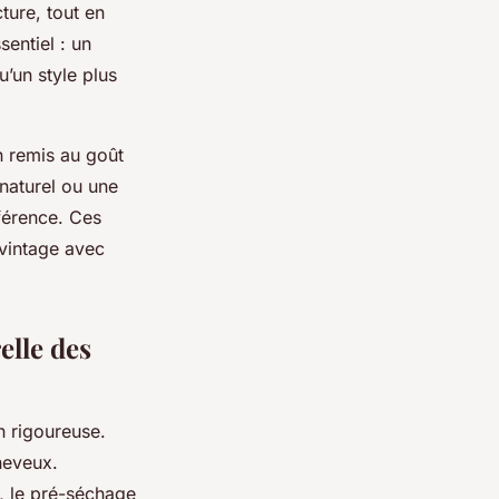
ture, tout en
sentiel : un
u’un style plus
in remis au goût
 naturel ou une
fférence. Ces
 vintage avec
elle des
n rigoureuse.
cheveux.
, le pré-séchage