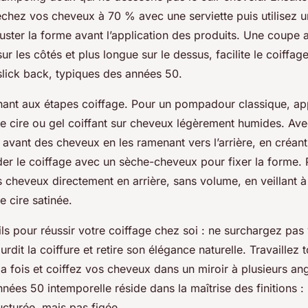
séchez vos cheveux à 70 % avec une serviette puis utilisez 
uster la forme avant l’application des produits. Une coupe 
ur les côtés et plus longue sur le dessus, facilite le coiffag
ick back, typiques des années 50.
ant aux étapes coiffage. Pour un pompadour classique, ap
de cire ou gel coiffant sur cheveux légèrement humides. Ave
e avant des cheveux en les ramenant vers l’arrière, en créan
er le coiffage avec un sèche-cheveux pour fixer la forme. 
s cheveux directement en arrière, sans volume, en veillant à 
 cire satinée.
ls pour réussir votre coiffage chez soi : ne surchargez pa
urdit la coiffure et retire son élégance naturelle. Travaillez 
la fois et coiffez vos cheveux dans un miroir à plusieurs ang
nnées 50 intemporelle réside dans la maîtrise des finitions 
ucturée, mais pas figée.