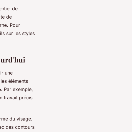
ntiel de
ite de
rne. Pour
ls sur les styles
ourd’hui
ir une
 les éléments
le. Par exemple,
 travail précis
orme du visage.
vec des contours