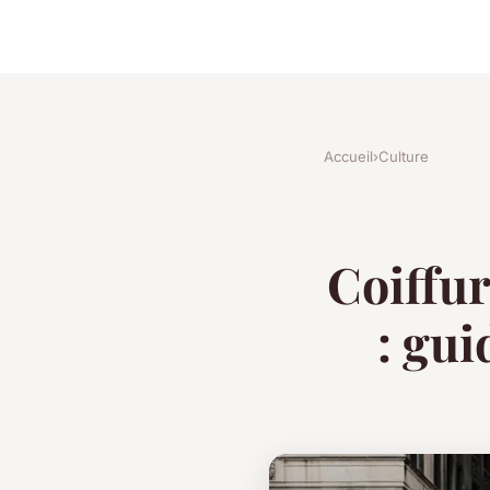
Accueil
›
Culture
Coiffur
: gu