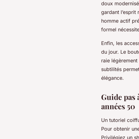
doux modernisés.
gardant l’esprit
homme actif préf
formel nécessiter
Enfin, les acces
du jour. Le bout
raie légèrement 
subtilités perme
élégance.
Guide pas à
années 50
Un tutoriel coi
Pour obtenir une
Privilégiez un 