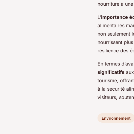
nourriture à un
L’
importance é
alimentaires mar
non seulement le
nourrissent plus
résilience des 
En termes d’ava
significatifs
aux 
tourisme, offra
à la sécurité al
visiteurs, soute
Environnement