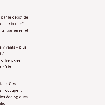
 par le dépôt de
les de la mer”
ts, barrières, et
s
vivants – plus
 à la
 offrent des
 où la
tale. Ces
ls n’occupent
ôles écologiques
ation.