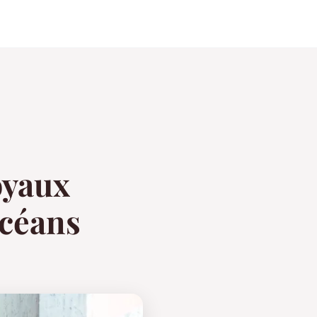
joyaux
océans