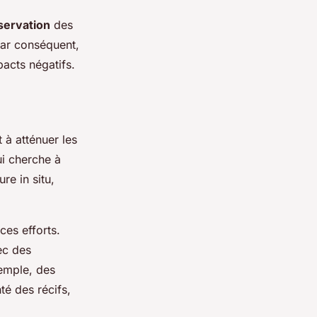
servation
des
 Par conséquent,
acts négatifs.
 à atténuer les
ui cherche à
re in situ,
ces efforts.
ec des
emple, des
té des récifs,