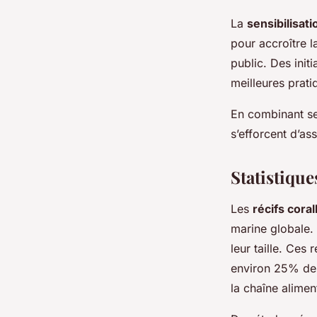
La
sensibilisati
pour accroître l
public. Des init
meilleures prati
En combinant sen
s’efforcent d’as
Statistiques
Les
récifs coral
marine globale.
leur taille. Ces 
environ 25% de
la chaîne alimen