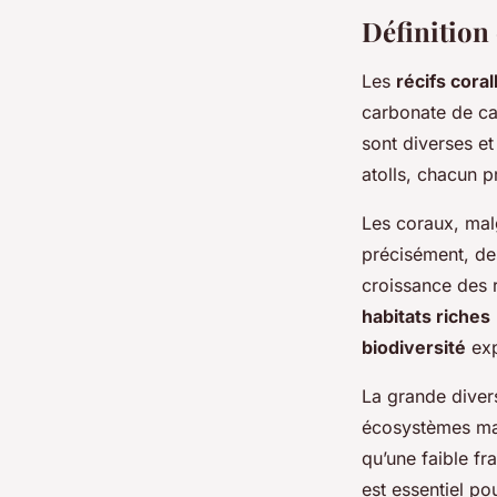
Définition 
Les
récifs coral
carbonate de cal
sont diverses et 
atolls, chacun 
Les coraux, mal
précisément, des
croissance des r
habitats riches
biodiversité
exp
La grande divers
écosystèmes mar
qu’une faible fr
est essentiel pou