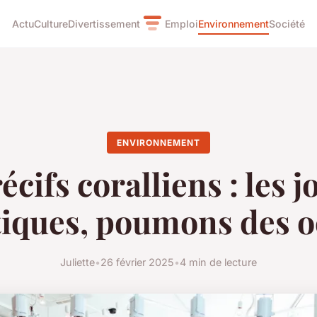
Actu
Culture
Divertissement
Emploi
Environnement
Société
ENVIRONNEMENT
écifs coralliens : les 
iques, poumons des 
Juliette
•
26 février 2025
•
4 min de lecture