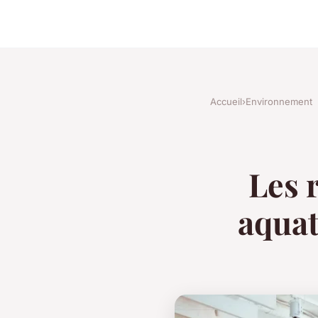
Accueil
›
Environnement
Les r
aquat