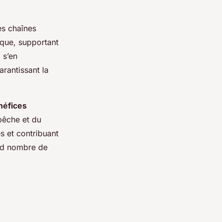
les chaînes
ique, supportant
 s’en
arantissant la
néfices
pêche et du
s et contribuant
and nombre de