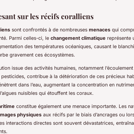
ant sur les récifs coralliens
liens
sont confrontés à de nombreuses
menaces
qui compr
nté. Parmi celles-ci, le
changement climatique
représente u
gmentation des températures océaniques, causant le blanch
urbe gravement ces écosystèmes.
llution issue des activités humaines, notamment l’écoulemen
de pesticides, contribue à la détérioration de ces précieux ha
nètrent dans l’eau, augmentant la concentration en nutrimen
d’algues nuisibles qui étouffent les coraux.
ritime
constitue également une menace importante. Les na
mages physiques
aux récifs par le biais d’ancrages ou lors
es interactions directes sont souvent dévastatrices, entraîna
nts.