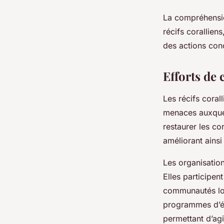
La compréhensio
récifs corallien
des actions con
Efforts de 
Les récifs corall
menaces auxquel
restaurer les co
améliorant ainsi
Les organisatio
Elles participen
communautés loc
programmes d’éva
permettant d’ag