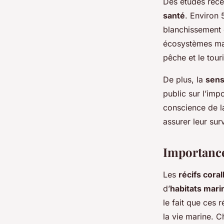
Des études réce
santé
. Environ
blanchissement e
écosystèmes ma
pêche et le tour
De plus, la
sens
public sur l’imp
conscience de la
assurer leur sur
Importance 
Les
récifs coral
d’
habitats mari
le fait que ces 
la vie marine. C