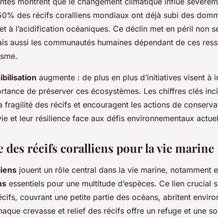
ntes montrent que le changement climatique influe sévèreme
 50% des récifs coralliens mondiaux ont déjà subi des dom
t à l’acidification océaniques. Ce déclin met en péril non s
is aussi les communautés humaines dépendant de ces ress
isme.
ibilisation
augmente : de plus en plus d’initiatives visent à 
ortance de préserver ces écosystèmes. Les chiffres clés inc
 fragilité des récifs et encouragent les actions de conserva
vie et leur résilience face aux défis environnementaux actuel
des récifs coralliens pour la vie marine
liens
jouent un rôle central dans la vie marine, notamment e
ns
essentiels pour une multitude d’espèces. Ce lien crucial 
récifs, couvrant une petite partie des océans, abritent envi
haque crevasse et relief des récifs offre un refuge et une s