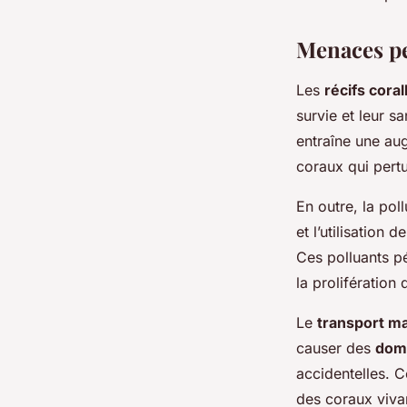
Menaces pes
Les
récifs coral
survie et leur sa
entraîne une au
coraux qui pert
En outre, la po
et l’utilisation 
Ces polluants pé
la prolifération 
Le
transport ma
causer des
dom
accidentelles. C
des coraux viva