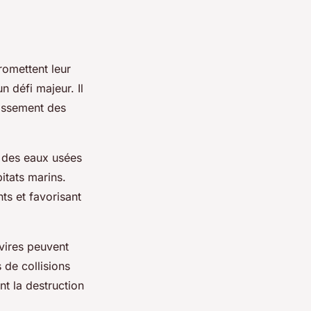
omettent leur
n défi majeur. Il
issement des
t des eaux usées
bitats marins.
ts et favorisant
vires peuvent
 de collisions
nt la destruction