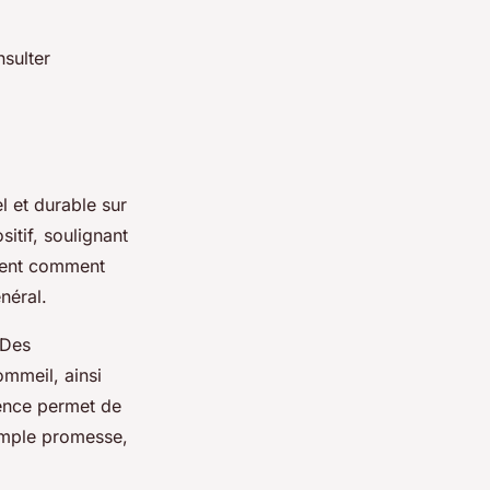
nsulter
l et durable sur
itif, soulignant
strent comment
néral.
 Des
ommeil, ainsi
ience permet de
imple promesse,