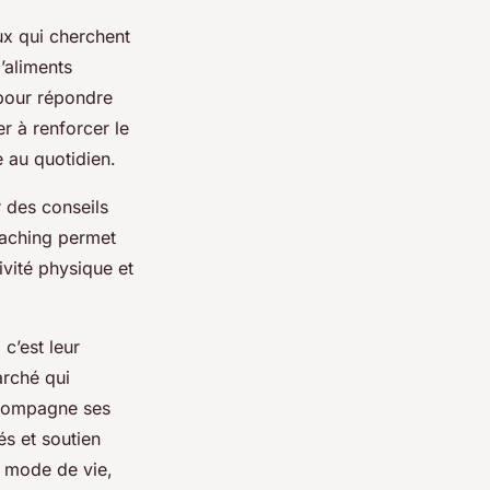
x qui cherchent
’aliments
 pour répondre
r à renforcer le
e au quotidien.
r des conseils
coaching permet
ivité physique et
c’est leur
arché qui
ccompagne ses
és et soutien
 mode de vie,