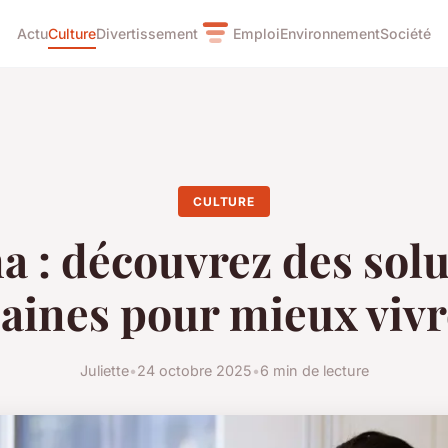
Actu
Culture
Divertissement
Emploi
Environnement
Société
CULTURE
a : découvrez des solu
saines pour mieux vivr
Juliette
•
24 octobre 2025
•
6 min de lecture