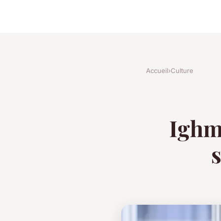
Accueil
›
Culture
Ighm