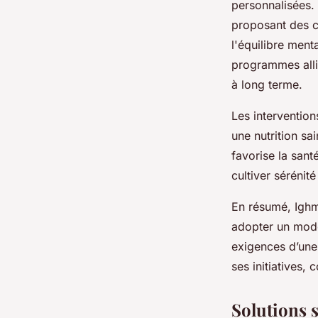
personnalisées. 
proposant des co
l'équilibre men
programmes allia
à long terme.
Les interventio
une nutrition sa
favorise la santé
cultiver sérénité
En résumé, Ighm
adopter un mode
exigences d’une 
ses initiatives,
Solutions 