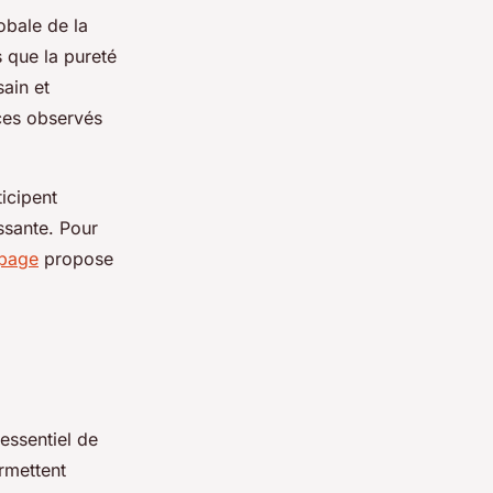
obale de la
s que la pureté
sain et
ices observés
icipent
issante. Pour
 page
propose
 essentiel de
rmettent