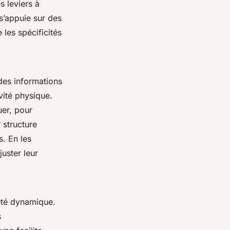
s leviers à
s’appuie sur des
 les spécificités
 des informations
vité physique.
uer, pour
 structure
s. En les
juster leur
uté dynamique.
s