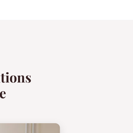
tions
e