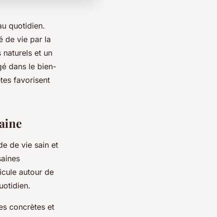
u quotidien.
é de vie par la
s naturels et un
é dans le bien-
tes favorisent
aine
e de vie sain et
saines
icule autour de
uotidien.
s concrètes et