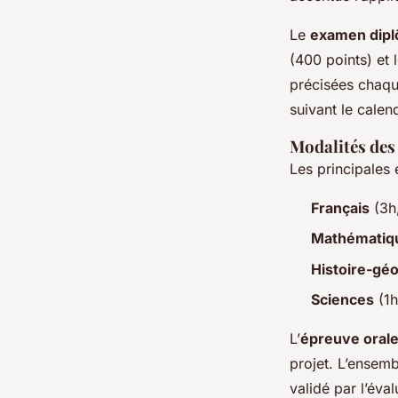
Le
examen dipl
(400 points) et 
précisées chaque
suivant le calen
Modalités des 
Les principales 
Français
(3h,
Mathématiq
Histoire-gé
Sciences
(1h
L’
épreuve oral
projet. L’ensem
validé par l’év