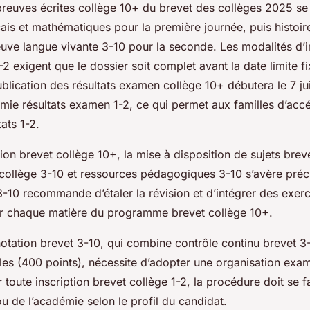
preuves écrites collège 10+ du brevet des collèges 2025 se 
nçais et mathématiques pour la première journée, puis histoi
euve langue vivante 3-10 pour la seconde. Les modalités d’i
-2 exigent que le dossier soit complet avant la date limite 
lication des résultats examen collège 10+ débutera le 7 ju
émie résultats examen 1-2, ce qui permet aux familles d’ac
tats 1-2.
ion brevet collège 10+, la mise à disposition de sujets brev
 collège 3-10 et ressources pédagogiques 3-10 s’avère préc
3-10 recommande d’étaler la révision et d’intégrer des exer
r chaque matière du programme brevet collège 10+.
otation brevet 3-10, qui combine contrôle continu brevet 3
ales (400 points), nécessite d’adopter une organisation exa
 toute inscription brevet collège 1-2, la procédure doit se f
ou de l’académie selon le profil du candidat.