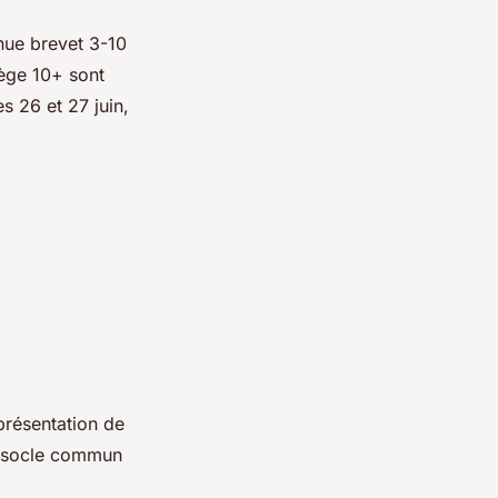
inue brevet 3-10
lège 10+ sont
s 26 et 27 juin,
présentation de
du socle commun