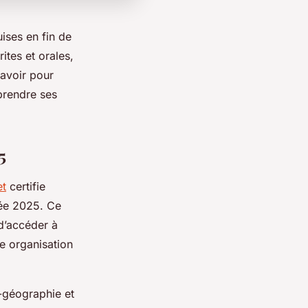
ises en fin de
ites et orales,
savoir pour
prendre ses
5
et
certifie
née 2025. Ce
 d’accéder à
e organisation
-géographie et