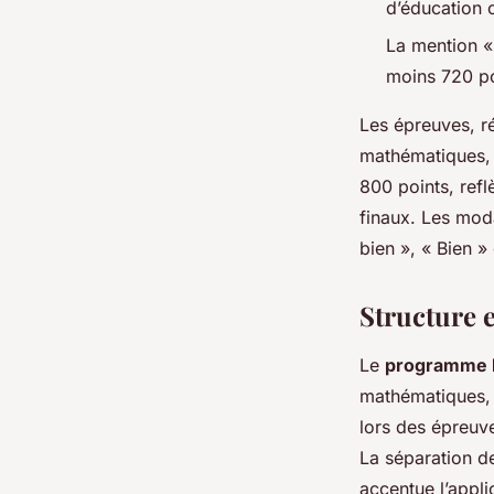
d’éducation 
La mention «
moins 720 po
Les épreuves, ré
mathématiques, h
800 points, refl
finaux. Les moda
bien », « Bien »
Structure 
Le
programme b
mathématiques, 
lors des épreuve
La séparation d
accentue l’appl