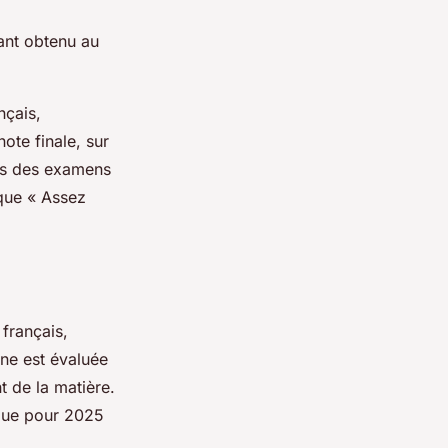
ant obtenu au
nçais,
ote finale, sur
ors des examens
 que « Assez
 français,
ne est évaluée
t de la matière.
ique pour 2025