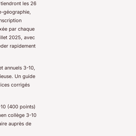
tiendront les 26
re-géographie,
nscription
fixée par chaque
illet 2025, avec
céder rapidement
et annuels 3-10,
ieuse. Un guide
cices corrigés
-10 (400 points)
men collège 3-10
aire auprès de