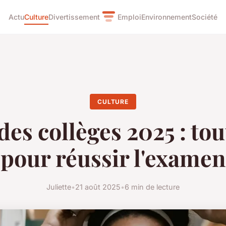
Actu
Culture
Divertissement
Emploi
Environnement
Société
CULTURE
des collèges 2025 : tou
pour réussir l'examen
Juliette
•
21 août 2025
•
6 min de lecture