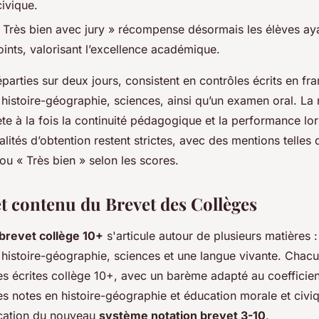
civique.
 Très bien avec jury » récompense désormais les élèves ay
ints, valorisant l’excellence académique.
parties sur deux jours, consistent en contrôles écrits en fra
istoire-géographie, sciences, ainsi qu’un examen oral. La n
ète à la fois la continuité pédagogique et la performance l
lités d’obtention restent strictes, avec des mentions telles
 ou « Très bien » selon les scores.
et contenu du Brevet des Collèges
revet collège 10+
s'articule autour de plusieurs matières :
histoire-géographie, sciences et une langue vivante. Chacu
s écrites collège 10+, avec un barème adapté au coefficien
es notes en histoire-géographie et éducation morale et civ
ication du nouveau
système notation brevet 3-10
.