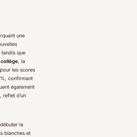
rquant une
ouvelles
, tandis que
 collège
, la
 pour les scores
3%, confirmant
uent également
 reflet d’un
e débuter la
es blanches et